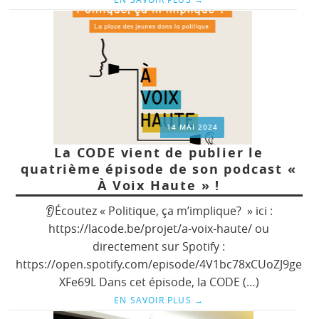
14 MAI 2024
La CODE vient de publier le
quatrième épisode de son podcast «
À Voix Haute » !
👂Écoutez « Politique, ça m’implique? » ici :
https://lacode.be/projet/a-voix-haute/ ou
directement sur Spotify :
https://open.spotify.com/episode/4V1bc78xCUoZJ9ge
XFe69L Dans cet épisode, la CODE (…)
EN SAVOIR PLUS
→