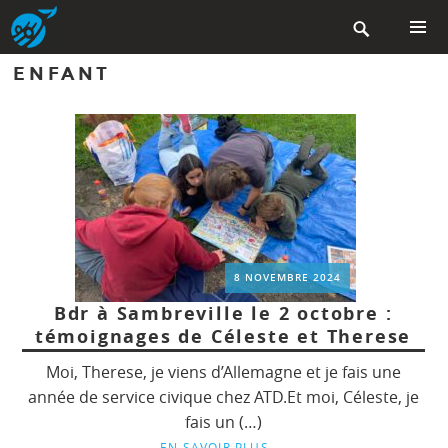
Aller

au
contenu
MENU
ENFANT
PRINCIP
principal
8 NOVEMBRE 2024
Bdr à Sambreville le 2 octobre :
témoignages de Céleste et Therese
Moi, Therese, je viens d’Allemagne et je fais une
année de service civique chez ATD.Et moi, Céleste, je
fais un (…)
EN SAVOIR PLUS
→