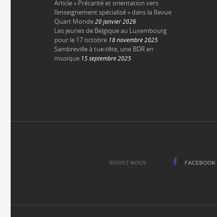
Article « Précarité et orientation vers
l’enseignement spécialisé » dans la Revue
Quart Monde
20 janvier 2026
Les jeunes de Belgique au Luxembourg
pour le 17 octobre
18 novembre 2025
Sambreville à tue-tête, une BDR en
musique
15 septembre 2025
SUIVEZ NOUS
FACEBOOK