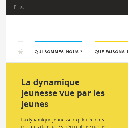
Aller
au
contenu
principal
ALLER
AU
ATD QUART MONDE JEUNE
QUI SOMMES-NOUS ?
QUE FAISONS-
CONTENU
PRINCIPAL
Les bibliothèques de
La dynamique
Nos actions pour
NEWS
Nos cartes postales
rue vue par les
jeunesse vue par les
changer l’école
enfants
jeunes
La dynamique jeunesse expliquée en 5
minutes dans une vidéo réalisée par les