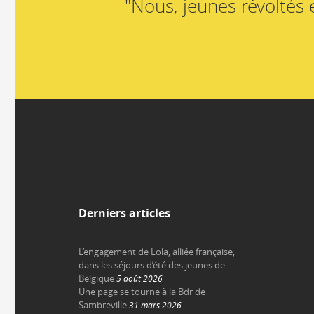
"Nous, jeunes révoltés e
Derniers articles
L’engagement de Lola, alliée française,
dans les séjours d’été des jeunes de
Belgique
5 août 2026
Une page se tourne à la Bdr de
Sambreville
31 mars 2026