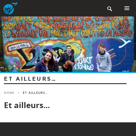
Aller

au
contenu
MENU
PRINCIP
principal
ET AILLEURS…
HOME
>
ET AILLEURS…
Et ailleurs...