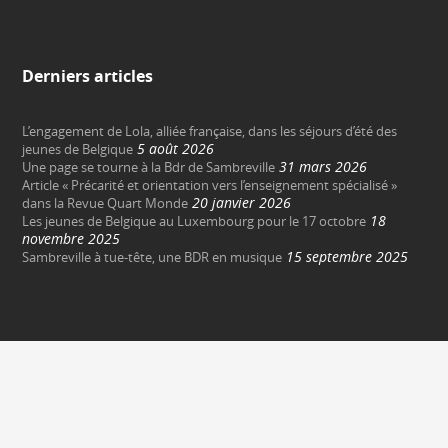
Derniers articles
L’engagement de Lola, alliée française, dans les séjours d’été des
5 août 2026
jeunes de Belgique
31 mars 2026
Une page se tourne à la Bdr de Sambreville
Article « Précarité et orientation vers l’enseignement spécialisé »
20 janvier 2026
dans la Revue Quart Monde
18
Les jeunes de Belgique au Luxembourg pour le 17 octobre
novembre 2025
15 septembre 2025
Sambreville à tue-tête, une BDR en musique