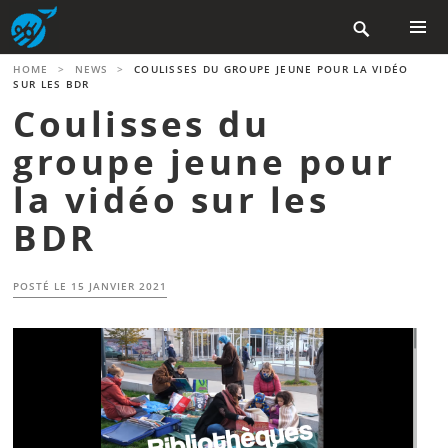
Aller

au
contenu
MENU
HOME
>
NEWS
>
COULISSES DU GROUPE JEUNE POUR LA VIDÉO
PRINCIP
principal
SUR LES BDR
Coulisses du
groupe jeune pour
la vidéo sur les
BDR
POSTÉ LE
15 JANVIER 2021