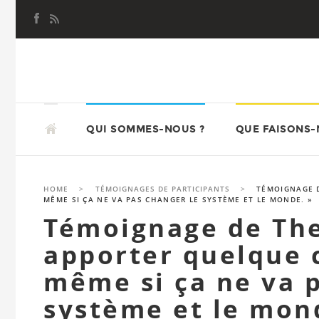
Aller
au
contenu
principal
ALLER
ATD QUART MONDE JEUNESSE
AU
QUI SOMMES-NOUS ?
QUE FAISONS-
CONTENU
PRINCIPAL
HOME
>
TÉMOIGNAGES DE PARTICIPANTS
>
TÉMOIGNAGE D
MÊME SI ÇA NE VA PAS CHANGER LE SYSTÈME ET LE MONDE. »
Témoignage de The
apporter quelque c
même si ça ne va 
système et le mon